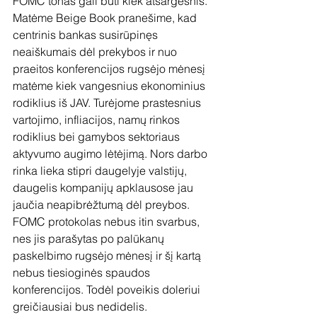
FOMC tonas gali būti kiek atsargesnis. 
Matėme Beige Book pranešime, kad 
centrinis bankas susirūpinęs 
neaiškumais dėl prekybos ir nuo 
praeitos konferencijos rugsėjo mėnesį 
matėme kiek vangesnius ekonominius 
rodiklius iš JAV. Turėjome prastesnius 
vartojimo, infliacijos, namų rinkos 
rodiklius bei gamybos sektoriaus 
aktyvumo augimo lėtėjimą. Nors darbo 
rinka lieka stipri daugelyje valstijų, 
daugelis kompanijų apklausose jau 
jaučia neapibrėžtumą dėl preybos. 
FOMC protokolas nebus itin svarbus, 
nes jis parašytas po palūkanų 
paskelbimo rugsėjo mėnesį ir šį kartą 
nebus tiesioginės spaudos 
konferencijos. Todėl poveikis doleriui 
greičiausiai bus nedidelis. 