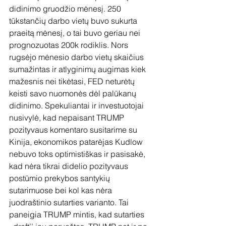
didinimo gruodžio mėnesį. 250 
tūkstančių darbo vietų buvo sukurta 
praeitą mėnesį, o tai buvo geriau nei 
prognozuotas 200k rodiklis. Nors 
rugsėjo mėnesio darbo vietų skaičius 
sumažintas ir atlyginimų augimas kiek 
mažesnis nei tikėtasi, FED neturėtų 
keisti savo nuomonės dėl palūkanų 
didinimo. Spekuliantai ir investuotojai 
nusivylė, kad nepaisant TRUMP 
pozityvaus komentaro susitarime su 
Kinija, ekonomikos patarėjas Kudlow 
nebuvo toks optimistiškas ir pasisakė, 
kad nėra tikrai didelio pozityvaus 
postūmio prekybos santykių 
sutarimuose bei kol kas nėra 
juodraštinio sutarties varianto. Tai 
paneigia TRUMP mintis, kad sutarties 