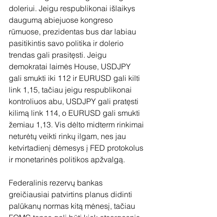
doleriui. Jeigu respublikonai išlaikys 
daugumą abiejuose kongreso 
rūmuose, prezidentas bus dar labiau 
pasitikintis savo politika ir dolerio 
trendas gali prasitęsti. Jeigu 
demokratai laimės House, USDJPY 
gali smukti iki 112 ir EURUSD gali kilti 
link 1,15, tačiau jeigu respublikonai 
kontroliuos abu, USDJPY gali pratęsti 
kilimą link 114, o EURUSD gali smukti 
žemiau 1,13. Vis dėlto midterm rinkimai 
neturėtų veikti rinkų ilgam, nes jau 
ketvirtadienį dėmesys į FED protokolus 
ir monetarinės politikos apžvalgą. 
Federalinis rezervų bankas 
greičiausiai patvirtins planus didinti 
palūkanų normas kitą mėnesį, tačiau 