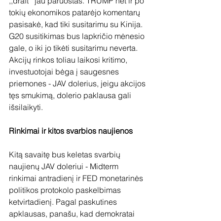
,,draft’’ jau paruoštas. TRUMP net ir po 
tokių ekonomikos patarėjo komentarų 
pasisakė, kad tiki susitarimu su Kinija. 
G20 susitikimas bus lapkričio mėnesio 
gale, o iki jo tikėti susitarimu neverta. 
Akcijų rinkos toliau laikosi kritimo, 
investuotojai bėga į saugesnes 
priemones - JAV dolerius, jeigu akcijos 
tęs smukimą, dolerio paklausa gali 
išsilaikyti. 
Rinkimai ir kitos svarbios naujienos
Kitą savaitę bus keletas svarbių 
naujienų JAV doleriui - Midterm 
rinkimai antradienį ir FED monetarinės 
politikos protokolo paskelbimas 
ketvirtadienį. Pagal paskutines 
apklausas, panašu, kad demokratai 