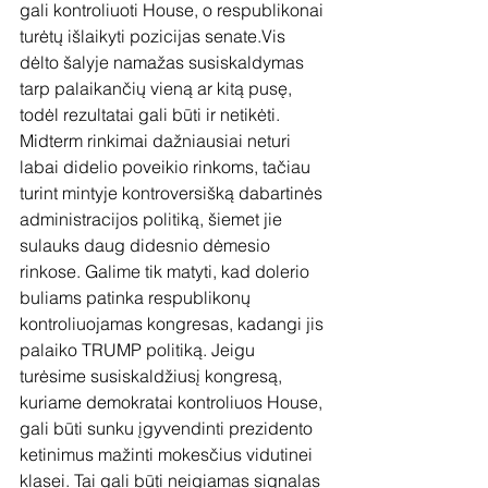
gali kontroliuoti House, o respublikonai 
turėtų išlaikyti pozicijas senate.Vis 
dėlto šalyje namažas susiskaldymas 
tarp palaikančių vieną ar kitą pusę, 
todėl rezultatai gali būti ir netikėti. 
Midterm rinkimai dažniausiai neturi 
labai didelio poveikio rinkoms, tačiau 
turint mintyje kontroversišką dabartinės 
administracijos politiką, šiemet jie 
sulauks daug didesnio dėmesio 
rinkose. Galime tik matyti, kad dolerio 
buliams patinka respublikonų 
kontroliuojamas kongresas, kadangi jis 
palaiko TRUMP politiką. Jeigu 
turėsime susiskaldžiusį kongresą, 
kuriame demokratai kontroliuos House, 
gali būti sunku įgyvendinti prezidento 
ketinimus mažinti mokesčius vidutinei 
klasei. Tai gali būti neigiamas signalas 