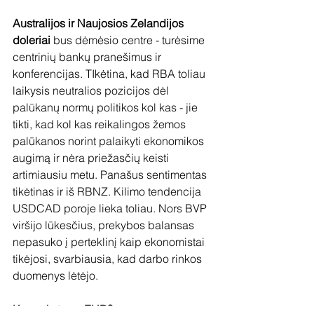
Australijos ir Naujosios Zelandijos 
doleriai 
bus dėmėsio centre - turėsime 
centrinių bankų pranešimus ir 
konferencijas. TIkėtina, kad RBA toliau 
laikysis neutralios pozicijos dėl 
palūkanų normų politikos kol kas - jie 
tikti, kad kol kas reikalingos žemos 
palūkanos norint palaikyti ekonomikos 
augimą ir nėra priežasčių keisti 
artimiausiu metu. Panašus sentimentas 
tikėtinas ir iš RBNZ. Kilimo tendencija 
USDCAD poroje lieka toliau. Nors BVP 
viršijo lūkesčius, prekybos balansas 
nepasuko į perteklinį kaip ekonomistai 
tikėjosi, svarbiausia, kad darbo rinkos 
duomenys lėtėjo.
Kas vyksta su EUR?