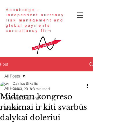
Accuhedge -
independent currency
risk management and
global payments
consultancy firm
Post
All Posts
Dainius Silkaitis
All Posts
Nov 3, 2018
3 min read
Midterm kongreso
Business Solutions
rinkimai ir kiti svarbūs
Analysis
dalykai doleriui