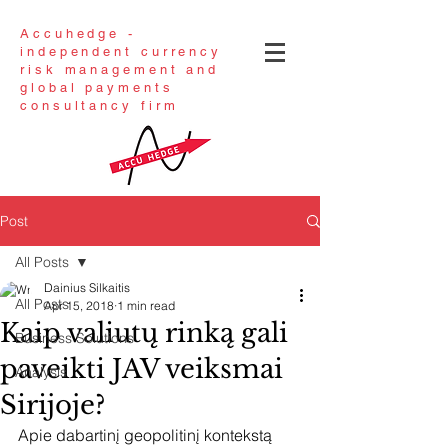
Accuhedge -
independent currency
risk management and
global payments
consultancy firm
Post
All Posts
Dainius Silkaitis
All Posts
Apr 15, 2018
1 min read
Kaip valiutų rinką gali
Business Solutions
paveikti JAV veiksmai
Analysis
Sirijoje?
Apie dabartinį geopolitinį kontekstą 