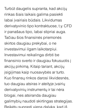
Turbūt daugelis supranta, kad akcijų 
rinkas šiais laikais galima pasiekti 
labai įvairiais būdais. Likvidumas 
derivatyvinio tipo kontraktuose, t.y. CFD 
ir panašaus tipo, labai stipriai auga. 
Tačiau šios finansinės priemonės 
skirtos daugiau prekybai, o ne 
investavimui ilgam laikotarpiui. 
Investavimui reikalinga dirbti be 
finansinio sverto ir daugiau fokusuotis į 
akcijų pirkimą. Kitaip tariant, akcijų 
įsigijimas kaip nuosavybės ar turto. 
Kuo finansų rinkos darosi likvidesnės, 
tuo daugiau atsiras ir ateityje įvairių 
derivatyvinių instrumentų ir tai nėra 
blogai, nes atsiranda daugiau 
galimybių naudoti skirtingas strategijas.
Reikėtų suprasti vieną dalyką, kad iš 