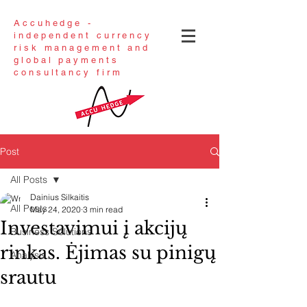
Accuhedge -
independent currency
risk management and
global payments
consultancy firm
Post
All Posts
Dainius Silkaitis
All Posts
May 24, 2020
3 min read
Investavimui į akcijų
Business Solutions
rinkas. Ėjimas su pinigų
Analysis
srautu