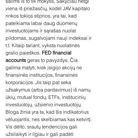
šalims iš to tik mokytis. Sakyčiau netgi 
viena iš priežasčių, kodėl JAV kapitalo 
rinkos tokios stiprios, yra tai, kad 
pateikiama labai daug duomenų 
investuotojams ir sąrašas nuolat 
pildomas, sugalvojami nauji indeksai ir 
t.t. Kitaip tariant, vyksta nuolatinės 
gralio paieškos. 
FED financial 
accounts
 geras to pavyzdys. Čia 
galima matyti, kiek įsigijo akcijų ne 
finansinės institucijos, finansinės 
korporacijos. Jis taip pat seka 
užsakymus (arba pardavimus) iš namų 
ūkių, mutual fondų, ETFs, institucinių 
investuotojų, užsienio investuotojų. 
Bloga žinia yra ta, kad šis indikatorius 
vėluojantis, nes skelbiamas kas ketvirtį. 
Vis dėlto, srautų tendencijos gali 
užsilaikyti ir ilgiau ir gali padėti 