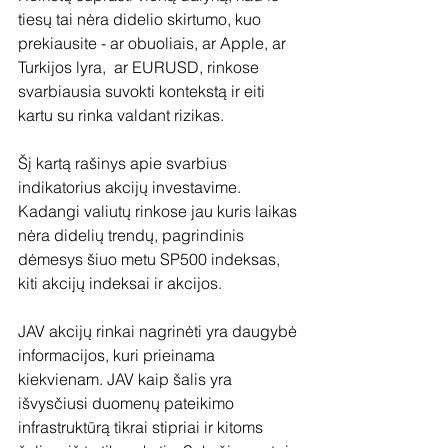
tiesų tai nėra didelio skirtumo, kuo 
prekiausite - ar obuoliais, ar Apple, ar 
Turkijos lyra,  ar EURUSD, rinkose 
svarbiausia suvokti kontekstą ir eiti 
kartu su rinka valdant rizikas. 
Šį kartą rašinys apie svarbius 
indikatorius akcijų investavime. 
Kadangi valiutų rinkose jau kuris laikas 
nėra didelių trendų, pagrindinis 
dėmesys šiuo metu SP500 indeksas, 
kiti akcijų indeksai ir akcijos. 
JAV akcijų rinkai nagrinėti yra daugybė 
informacijos, kuri prieinama 
kiekvienam. JAV kaip šalis yra 
išvysčiusi duomenų pateikimo 
infrastruktūrą tikrai stipriai ir kitoms 