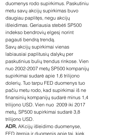
duomenys rodo supirkimus. Paskutiniu 
metu savų akcijų supirkimas buvo 
daugiau paplitęs, negu akcijų 
išleidimas. Geriausia stebėti SP500 
indekso bendrovių elgesį norint 
pagauti bendrą trendą.
Savų akcijų supirkimai vienas 
labiausiai paplitusių dalykų per 
paskutinius bulių trendus rinkose. Vien 
nuo 2002-2007 metų SP500 kompanijų 
supirkimai sudarė apie 1,6 trilijono 
dolerių. Tuo tarpu FED duomenys tuo 
pačiu metu rodo, kad supirkimai iš ne 
finansinių kompanijų sudarė minus 1,4 
trilijono USD. Vien nuo  2009 iki 2017 
metų, SP500 supirkimai sudarė 3,8 
trilijono USD.
ADR.
 AKcijų išleidimo duomenyse, 
FED įterpia ir duomenis apie tai, kiek 