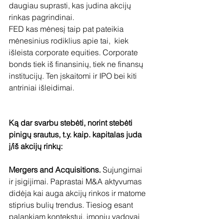
daugiau suprasti, kas judina akcijų 
rinkas pagrindinai. 
FED kas mėnesį taip pat pateikia 
mėnesinius rodiklius apie tai,  kiek 
išleista corporate equities. Corporate 
bonds tiek iš finansinių, tiek ne finansų 
institucijų. Ten įskaitomi ir IPO bei kiti 
antriniai išleidimai. 
Ką dar svarbu stebėti, norint stebėti 
pinigų srautus, t.y. kaip. kapitalas juda 
į/iš akcijų rinkų:
Mergers and Acquisitions.
 Sujungimai 
ir įsigijimai. Paprastai M&A aktyvumas 
didėja kai auga akcijų rinkos ir matome 
stiprius bulių trendus. Tiesiog esant 
palankiam kontekstui, įmonių vadovai 