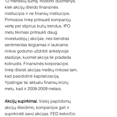
12 mėnesių sumą. Rodomi duomenys, 
kiek akcijų išleido finansinės 
institucijos ir ne finansų institucijos. 
Pirmosios linkę pritraukti kompanijų 
vertę per stiprius bulių trendus. IPO 
metu tikimasi pritraukti daug 
investuotojų į akcijas, nes bendras 
sentimentas teigiamas ir laukiama 
rinkos godumo uždirbti ankstyvoje 
stadijoje, kuomet akcija tik pradeda 
kotiruotis. Finansinės korporacijos 
linkę išleisti akcijas meškų rinkose tam, 
kad pasididinti kapitalizaciją. 
Ypatingai tai aktualu finansų krizių 
metu, kad ir 2008-2009 metais. 
Akcijų supirkimai.
 Vietoj papildomų 
akcijų išleidimo, kompanijos gali ir 
supirkinėti savo akcijas. FED ketvirčio 