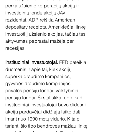
perka užsienio korporacijų akcijų ir 
investicinių fondų akcijų JAV 
rezidentai. ADR reiškia American 
depositary receipts. Amerikiečiai linkę 
investuoti į užsienio akcijas, tačiau tas 
aktyvumas paprastai mažėja per 
recesijas.
Instituciniai investuotojai.
 FED pateikia 
duomenis ir apie tai, kiek akcijų 
superka draudimo kompanijos, 
gyvybės draudimo kompanijos, 
privatūs pensijų fondai, valstybiniai 
pensijų fondai. Ši statistika rodo, kad 
instituciniai investuotojai buvo didesni 
akcijų pardavėjai didžiąją laiko dalį 
imant nuo 1990 metų vidurio. Kitaip 
tariant, šio tipo bendrovės mažiau linkę 