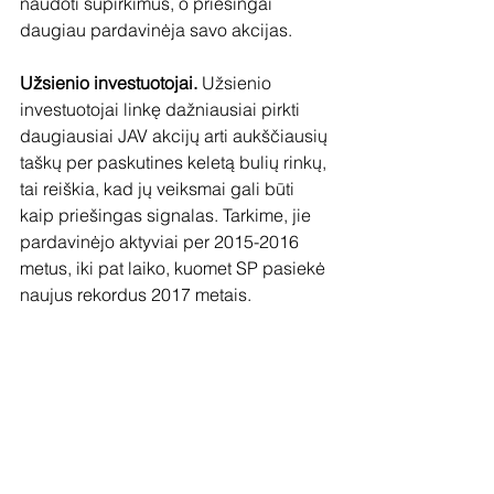
naudoti supirkimus, o priešingai 
daugiau pardavinėja savo akcijas. 
Užsienio investuotojai.
 Užsienio 
investuotojai linkę dažniausiai pirkti 
daugiausiai JAV akcijų arti aukščiausių 
taškų per paskutines keletą bulių rinkų, 
tai reiškia, kad jų veiksmai gali būti 
kaip priešingas signalas. Tarkime, jie 
pardavinėjo aktyviai per 2015-2016 
metus, iki pat laiko, kuomet SP pasiekė 
naujus rekordus 2017 metais. 
Mutual funds ir ETF.
 FED duomenys čia 
pasitarnauja pamatyti sentimentą, 
kuriuo vadovaujasi individualūs 
investuotojai. ETF per pastaruosius 
metus stipriai populiarėja. Mutual 
fondų duomenys rodo, kad 