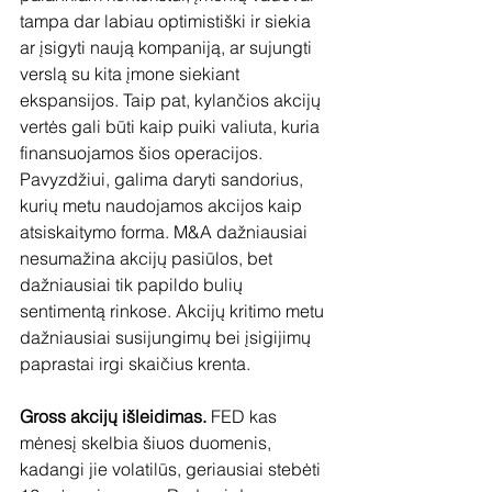
tampa dar labiau optimistiški ir siekia 
ar įsigyti naują kompaniją, ar sujungti 
verslą su kita įmone siekiant 
ekspansijos. Taip pat, kylančios akcijų 
vertės gali būti kaip puiki valiuta, kuria 
finansuojamos šios operacijos. 
Pavyzdžiui, galima daryti sandorius, 
kurių metu naudojamos akcijos kaip 
atsiskaitymo forma. M&A dažniausiai 
nesumažina akcijų pasiūlos, bet 
dažniausiai tik papildo bulių 
sentimentą rinkose. Akcijų kritimo metu 
dažniausiai susijungimų bei įsigijimų 
paprastai irgi skaičius krenta.
Gross akcijų išleidimas.
 FED kas 
mėnesį skelbia šiuos duomenis, 
kadangi jie volatilūs, geriausiai stebėti 